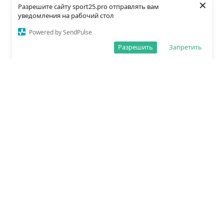
×
Разрешите сайту sport25.pro отправлять вам
уведомления на рабочий стол
Powered by SendPulse
Разрешить
Запретить
О редакции
Политика обработки данных
Правила сайта