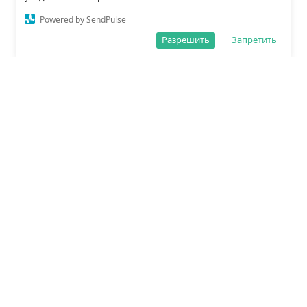
Powered by SendPulse
Разрешить
Запретить
О редакции
Политика обработки данных
Правила сайта