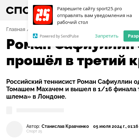
Разрешите сайту sport25.pro
отправлять вам уведомления на
рабочий стол
Главная
Новости
Роман Сафиуллин обыграл Махач
Запретить
Раз
Powered by SendPulse
Роман Сафиуллин 
прошёл в третий 
Российский теннисист Роман Сафиуллин 
Томашем Махачем и вышел в 1/16 финала 
шлема» в Лондоне.
Автор:
Станислав Кравченко
05 июля 2024 г., 01:16
Спорт 25