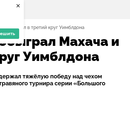
×
а и прошёл в третий круг Уимблдона
решить
обыграл Махача и
круг Уимблдона
одержал тяжёлую победу над чехом
травяного турнира серии «Большого