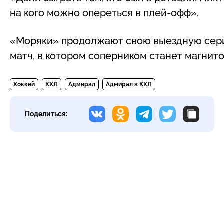
на кого можно опереться в плей-офф».
«Моряки» продолжают свою выездную сери
матч, в котором соперником станет магни
Хоккей
КХЛ
Адмирал
Адмирал в КХЛ
Поделиться: