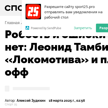
Разрешите сайту sport25.pro
отправлять вам уведомления на
рабочий стол
Главная
Новости
Хоккей
Робость и ошибки свел
Запретить
Раз
Powered by SendPulse
Робость и ошибки 
нет: Леонид Тамб
«Локомотива» и п
офф
Автор:
Алексей Зудихин
18 марта 2025 г., 02:56
Спорт 25