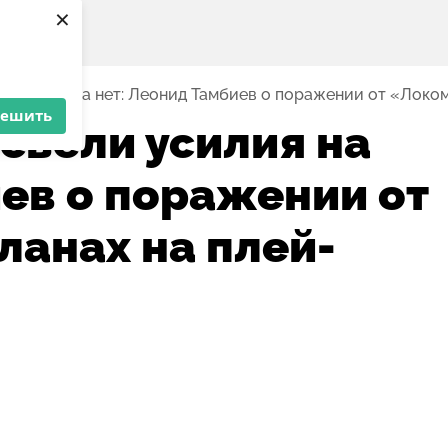
×
и усилия на нет: Леонид Тамбиев о поражении от «Локо
решить
свели усилия на
иев о поражении от
ланах на плей-