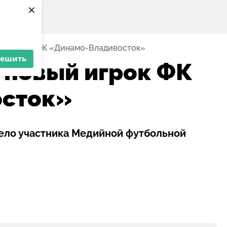
×
вый игрок ФК «Динамо-Владивосток»
решить
– новый игрок ФК
сток»
ело участника Медийной футбольной