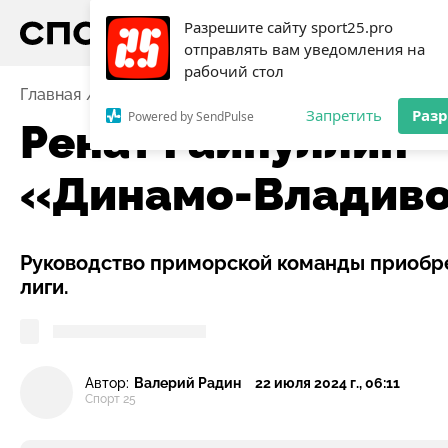
Разрешите сайту sport25.pro
отправлять вам уведомления на
рабочий стол
Главная
Новости
Футбол
Ренат Гайнуллин – но
Запретить
Раз
Powered by SendPulse
Ренат Гайнуллин 
«Динамо-Владиво
Руководство приморской команды приобр
лиги.
Автор:
Валерий Радин
22 июля 2024 г., 06:11
Спорт 25