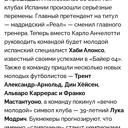
клубах Испании произошли серьёзные
перемены. Главный претендент на титул
— мадридский «Реал» — сменил главного
тренера. Теперь вместо Карло Анчелотти
руководить командой будет молодой
испанский специалист
Хаби Алонсо
,
известный своими успехами в «Байер 04».
Также в команду пришли несколько новых
молодых футболистов —
Трент
Александр-Арнольд, Дин Хёйсен,
Альваро Каррерас и Франко
Мастантуоно
, а команду покинул «вечно
молодой» символ клуба — 39-летний
Лука
Модрич
. Букмекеры прогнозируют, что
именно «сливочные» станут чемпионами