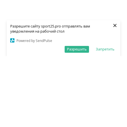
×
Разрешите сайту sport25.pro отправлять вам
уведомления на рабочий стол
Powered by SendPulse
Разрешить
Запретить
О редакции
Политика обработки данных
Правила сайта