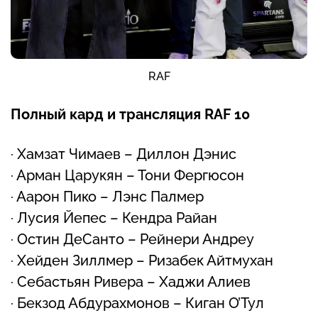
RAF
Полный кард и трансляция RAF 10
· Хамзат Чимаев – Диллон Дэнис
· Арман Царукян – Тони Фергюсон
· Аарон Пико – Лэнс Палмер
· Лусия Йепес – Кендра Райан
· Остин ДеСанто – Рейнери Андреу
· Хейден Зиллмер – Ризабек Айтмухан
· Себастьян Ривера – Хаджи Алиев
· Бекзод Абдурахмонов – Киган О’Тул