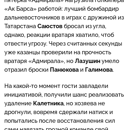
«Ак Барса» работой: лучший бомбардир
дальневосточников в играх с дружиной из
Татарстана
Саюстов
бросал из угла,
однако, реакции вратаря хватило, чтоб
отвести угрозу. Через считанных секунды
уже казанцы проверили на прочность
вратаря «Адмирала», но
Лазушин
умело
отразил броски
Панюкова
и
Галимова
.
На какой-то момент гости завладели
инициативой, получили шанс реализовать
удаление
Калетника
, но хозяева не
дрогнули, вовремя сдержали натиск и
попытались после восстановления сил
сами навязать грозной команде свой