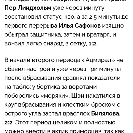
Пер Линдхольм
уже через минуту
восстановил статус-кво, а за 2,5 минуты до
первого перерыва
Илья Сафонов
изящно
обыграл защитника, затем и вратаря, и
вонзил легко снаряд в сетку,
1:2
.
В начале второго периода «Адмирал» не
сбавил настрой и уже через три минуты
после вбрасывания сравнял показатели
на табло: у бортика за воротами
поборолись «моряки»,
Шэн
накатился в
круг вбрасывания и хлестким броском с
острого угла застал врасплох
Билялова,
2:2
. Этот период целиком и полностью
можно внести в актив приморцев, так как