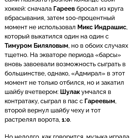
хоккей: сначала
Гареев
бросал из круга
вбрасывания, затем 100-процентный
момент не использовал
Микс Индрашис
,
который выкатился один на один с
Тимуром Биляловым
, но в обоих случаях
тщетно. На экваторе периода «барсы»
вновь завоевали возможность сыграть в
большинстве, однако, «Адмирал» в этот
момент не только отбился, но и закатил
шайбу вчетвером:
Шулак
умчался в
контратаку, сыграл в пас с
Гареевым
,
второй вернул шайбу чеху и тот
растрелял ворота,
1:0
.
Но недолго, как говорится, музыка играла.