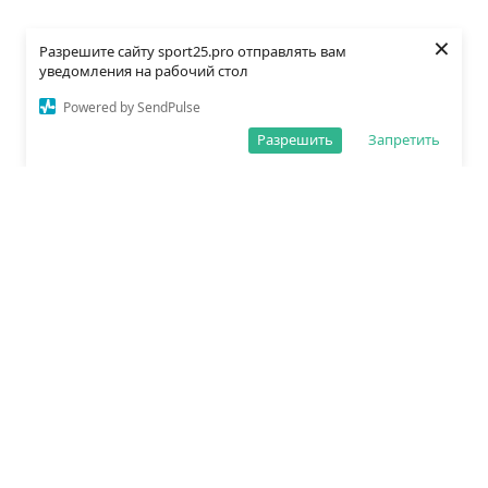
×
Разрешите сайту sport25.pro отправлять вам
уведомления на рабочий стол
Powered by SendPulse
Разрешить
Запретить
О редакции
Политика обработки данных
Правила сайта