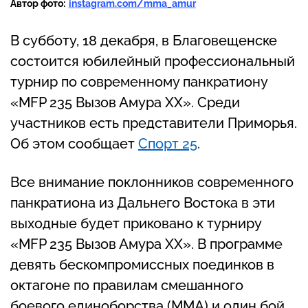
Автор фото:
instagram.com/mma_amur
В субботу, 18 декабря, в Благовещенске
состоится юбилейный профессиональный
турнир по современному панкратиону
«MFP 235 Вызов Амура XX». Среди
участников есть представители Приморья.
Об этом сообщает
Спорт 25
.
Все внимание поклонников современного
панкратиона из Дальнего Востока в эти
выходные будет приковано к турниру
«MFP 235 Вызов Амура XX». В программе
девять бескомпромиссных поединков в
октагоне по правилам смешанного
боевого единоборства (ММА) и один бой