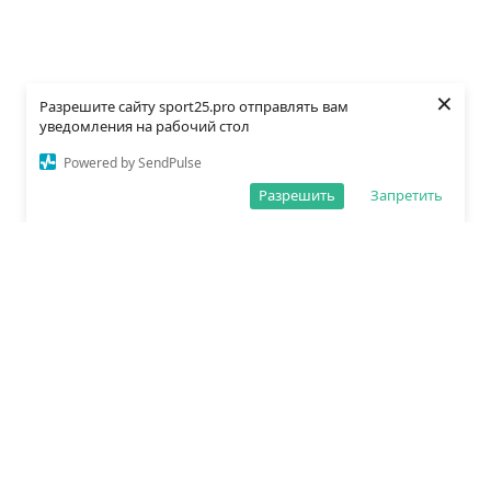
×
Разрешите сайту sport25.pro отправлять вам
уведомления на рабочий стол
Powered by SendPulse
Разрешить
Запретить
О редакции
Политика обработки данных