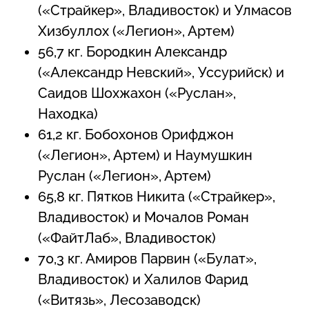
(«Страйкер», Владивосток) и Улмасов
Хизбуллох («Легион», Артем)
56,7 кг. Бородкин Александр
(«Александр Невский», Уссурийск) и
Саидов Шохжахон («Руслан»,
Находка)
61,2 кг. Бобохонов Орифджон
(«Легион», Артем) и Наумушкин
Руслан («Легион», Артем)
65,8 кг. Пятков Никита («Страйкер»,
Владивосток) и Мочалов Роман
(«ФайтЛаб», Владивосток)
70,3 кг. Амиров Парвин («Булат»,
Владивосток) и Халилов Фарид
(«Витязь», Лесозаводск)