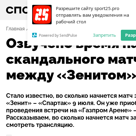
Разрешите сайту sport25.pro
отправлять вам уведомления на
рабочий стол
Главная
Новости
Футбол
Озвучено время начал
Запретить
Раз
Powered by SendPulse
Озвучено время н
скандального мат
между «Зенитом»
Стало известно, во сколько начнется матч
«Зенит» – «Спартак» 9 июля. Он уже прио
проведения встречи на «Газпром Арене» 
Рассказываем, во сколько начнется матч з
смотреть трансляцию.