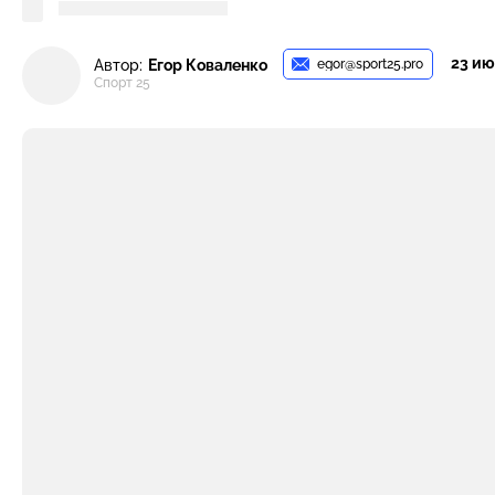
23 ию
egor@sport25.pro
Автор:
Егор Коваленко
Спорт 25