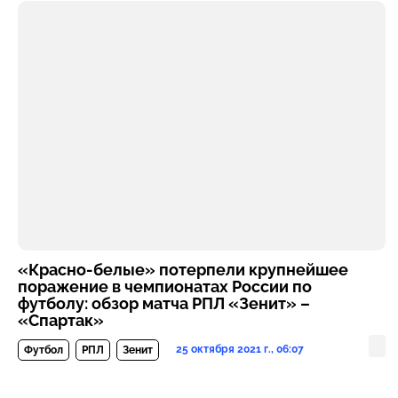
«Красно-белые» потерпели крупнейшее
поражение в чемпионатах России по
футболу: обзор матча РПЛ «Зенит» –
«Спартак»
25 октября 2021 г., 06:07
Футбол
РПЛ
Зенит