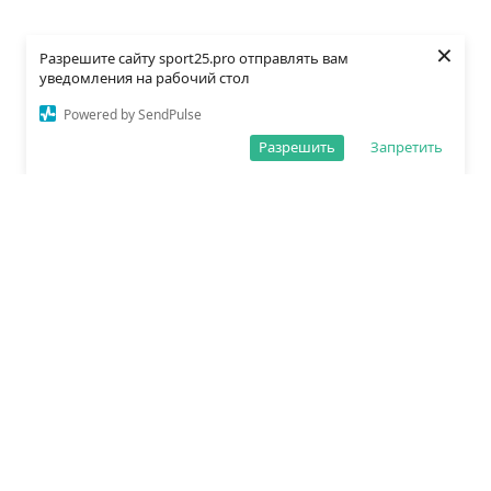
×
Разрешите сайту sport25.pro отправлять вам
уведомления на рабочий стол
Powered by SendPulse
Разрешить
Запретить
О редакции
Политика обработки данных
Правила сайта