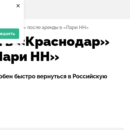
×
«Краснодар» после аренды в «Пари НН»
решить
я в «Краснодар»
Пари НН»
обен быстро вернуться в Российскую