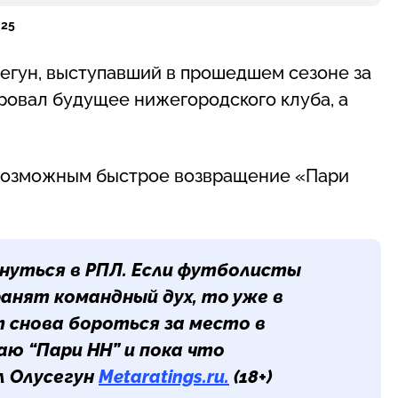
 25
гун, выступавший в прошедшем сезоне за
ровал будущее нижегородского клуба, а
 возможным быстрое возвращение «Пари
рнуться в РПЛ. Если футболисты
нят командный дух, то уже в
 снова бороться за место в
аю “Пари НН” и пока что
л Олусегун
Metaratings.ru.
(18+)