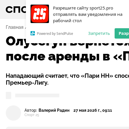
Разрешите сайту sport25.pro
отправлять вам уведомления на
рабочий стол
Главная
Новости
Футбол
Олусегун вернётся в 
Запретить
Раз
Powered by SendPulse
Олусегун вернётс
после аренды в «
Нападающий считает, что «Пари НН» спос
Премьер-Лигу.
Автор:
Валерий Радин
27 мая 2026 г., 09:11
Спорт 25