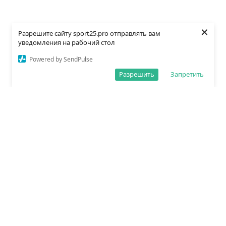
×
Разрешите сайту sport25.pro отправлять вам
уведомления на рабочий стол
Powered by SendPulse
Разрешить
Запретить
О редакции
Политика обработки данных
Правила сайта