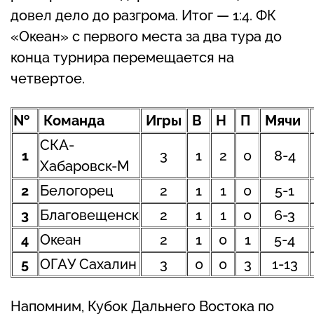
довел дело до разгрома. Итог — 1:4. ФК
«Океан» с первого места за два тура до
конца турнира перемещается на
четвертое.
№
Команда
Игры
В
Н
П
Мячи
СКА-
1
3
1
2
0
8-4
Хабаровск-М
2
Белогорец
2
1
1
0
5-1
3
Благовещенск
2
1
1
0
6-3
4
Океан
2
1
0
1
5-4
5
ОГАУ Сахалин
3
0
0
3
1-13
Напомним, Кубок Дальнего Востока по