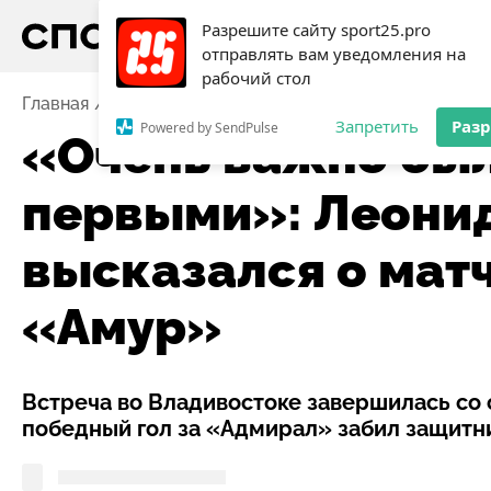
Разрешите сайту sport25.pro
отправлять вам уведомления на
рабочий стол
Главная
Новости
Хоккей
«Очень важно было заб
Запретить
Раз
Powered by SendPulse
«Очень важно был
первыми»: Леони
высказался о мат
«Амур»
Встреча во Владивостоке завершилась со с
победный гол за «Адмирал» забил защитн