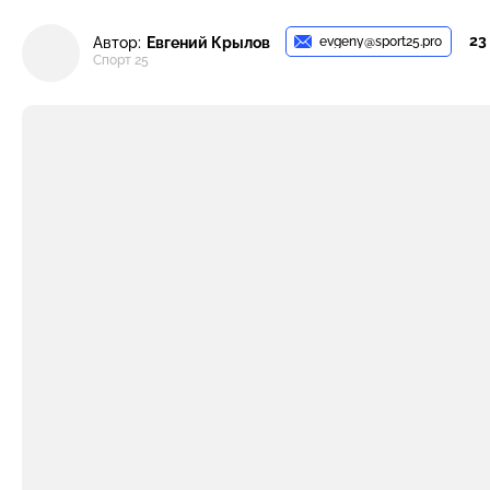
23
evgeny@sport25.pro
Автор:
Евгений Крылов
Спорт 25