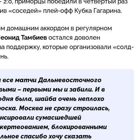
– 2:0, приморцы победили в четвертый раз
шив «соседей» плей-офф Кубка Гагарина.
ым домашним аккордом в регулярном
еонид Тамбиев
остался доволен
а поддержку, которые организовали «солд-
нь.
 и все матчи Дальневосточного
выми – первыми мы и забили. И в
одня была, шайба очень неплохо
оска. Москва не сразу строилась,
енсировали сумасшедшей
жертвованием, блокированными
ельное спасибо хочу сказать