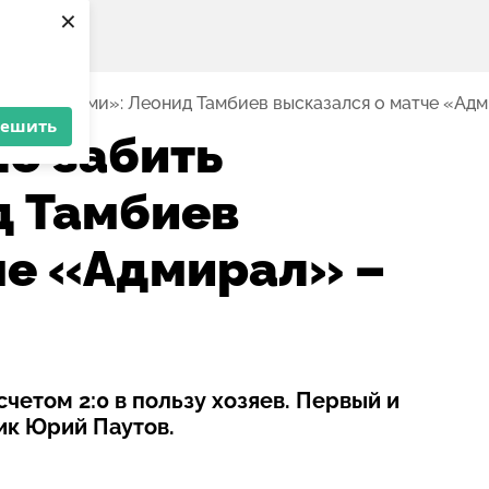
×
ить первыми»: Леонид Тамбиев высказался о матче «Ад
решить
о забить
д Тамбиев
че «Адмирал» –
четом 2:0 в пользу хозяев. Первый и
ик Юрий Паутов.