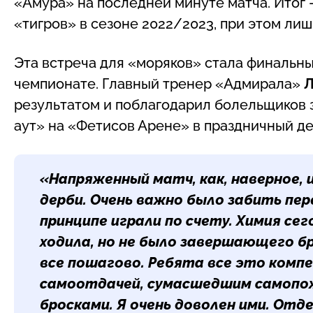
«Амура» на последней минуте матча. Итог 
«тигров» в сезоне 2022/2023, при этом ли
Эта встреча для «моряков» стала финальн
чемпионате. Главный тренер «Адмирала»
Л
результатом и поблагодарил болельщиков з
аут» на «Фетисов Арене» в праздничный де
«Напряженный матч, как, наверное,
дерби. Очень важно было забить пер
принципе играли по счету. Химия сег
ходила, но не было завершающего бр
все пошагово. Ребята все это комп
самоотдачей, сумасшедшим самопо
бросками. Я очень доволен ими. Отд