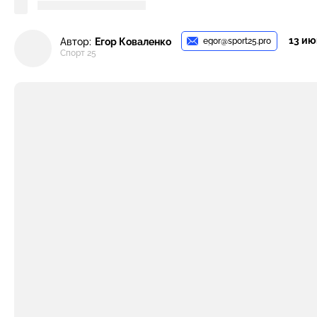
13 июн
egor@sport25.pro
Автор:
Егор Коваленко
Спорт 25