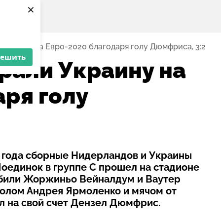
×
Украину на Евро-2020 благодаря голу Дюмфриса, 3:2
решить
рали Украину на
аря голу
о года сборные Нидерландов и Украины
оединок в группе С прошел на стадионе
забили Жоржиньо Вейналдум и Ваутер
голом Андрея Ярмоленко и мячом от
л на свой счет Дензел Дюмфрис.