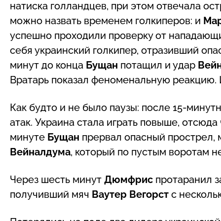
натиска голландцев, при этом отвечала ос
можно назвать временем голкиперов: и
Мар
успешно проходили проверку от нападающи
себя украинский голкипер, отразивший оп
минут до конца
Бущан
потащил и удар
Вей
Вратарь показал феноменальную реакцию. И
Как будто и не было паузы: после 15-мину
атак. Украина стала играть повыше, отсюда 
минуте
Бущан
прервал опасный прострел, м
Вейналдума
, который по пустым воротам не
Через шесть минут
Дюмфрис
протаранил з
получивший мяч
Ваутер Вегорст
с нескольк