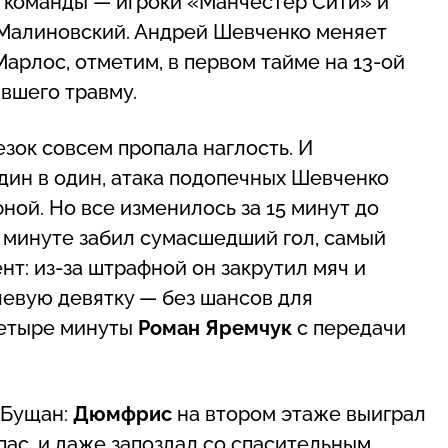
й команды — игроки «Манчестер Сити» и
 Малиновский. Андрей Шевченко меняет
арлос, отметим, в первом тайме на 13-ой
вшего травму.
езок совсем пропала наглость. И
дин в один, атака подопечных Шевченко
ной. Но все изменилось за 15 минут до
 минуте забил сумасшедший гол, самый
нт: из-за штрафной он закрутил мяч и
левую девятку — без шансов для
 четыре минуты
Роман Яремчук
с передачи
 Бущан:
Дюмфрис
на втором этаже выиграл
спас, и даже запоздал со спасительным