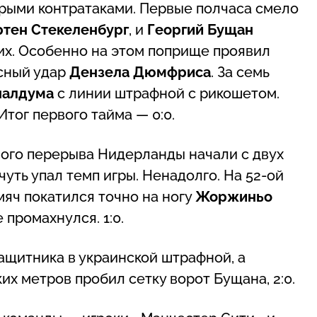
трыми контратаками. Первые полчаса смело
тен Стекеленбург
, и
Георгий Бущан
х. Особенно на этом поприще проявил
асный удар
Дензела Дюмфриса
. За семь
налдума
с линии штрафной с рикошетом.
тог первого тайма — 0:0.
тного перерыва Нидерланды начали с двух
чуть упал темп игры. Ненадолго. На 52-ой
яч покатился точно на ногу
Жоржиньо
 промахнулся. 1:0.
ащитника в украинской штрафной, а
их метров пробил сетку ворот Бущана, 2:0.