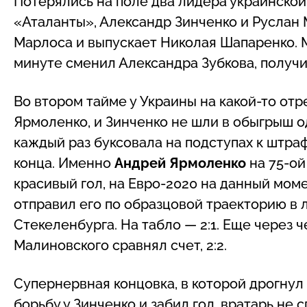
Потерялись на поле два лидера украинско
«Аталанты», Александр Зинченко и Руслан
Марлоса и выпускает Николая Шапаренко. М
минуте сменил Александра Зубкова, получи
Во втором тайме у Украины на какой-то отр
Ярмоленко, и Зинченко не шли в обыгрыш о
каждый раз буксовала на подступах к штраф
конца. Именно
Андрей Ярмоленко
на 75-ой
красивый гол, на Евро-2020 на данный моме
отправил его по образцовой траекторию в 
Стекеленбурга. На табло — 2:1. Еще через
Малиновского сравнял счет, 2:2.
Супернервная концовка, в которой дрогнул
борьбу у Зинченко и забил гол, вратарь не 