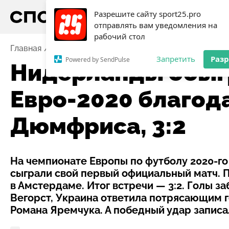
Разрешите сайту sport25.pro
отправлять вам уведомления на
рабочий стол
Главная
Новости
Футбол
Нидерланды обыграли 
Запретить
Раз
Powered by SendPulse
Нидерланды обыг
Евро-2020 благод
Дюмфриса, 3:2
На чемпионате Европы по футболу 2020-г
сыграли свой первый официальный матч. П
в Амстердаме. Итог встречи — 3:2. Голы 
Вегорст, Украина ответила потрясающим 
Романа Яремчука. А победный удар записа