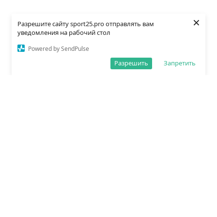
×
Разрешите сайту sport25.pro отправлять вам
уведомления на рабочий стол
Powered by SendPulse
Разрешить
Запретить
О редакции
Политика обработки данных
Правила сайта