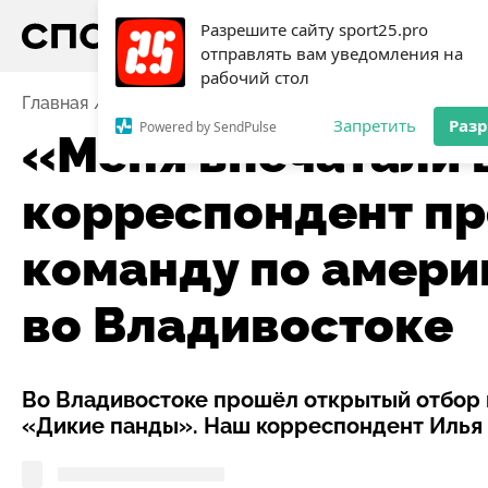
Разрешите сайту sport25.pro
отправлять вам уведомления на
рабочий стол
Главная
Новости
Футбол
«Меня впечатали в газ
Запретить
Раз
Powered by SendPulse
«Меня впечатали в
корреспондент пр
команду по амери
во Владивостоке
Во Владивостоке прошёл открытый отбор 
«Дикие панды». Наш корреспондент Илья п