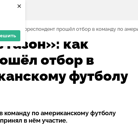
×
он»: как корреспондент прошёл отбор в команду по аме
решить
 газон»: как
ошёл отбор в
канскому футболу
в команду по американскому футболу
ринял в нём участие.