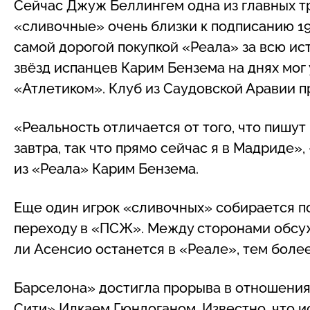
Сейчас Джуж Беллингем одна из главных т
«сливочные» очень близки к подписанию 19
самой дорогой покупкой «Реала» за всю ис
звёзд испанцев Карим Бензема на днях мог у
«Атлетиком». Клуб из Саудовской Аравии п
«Реальность отличается от того, что пишут
завтра, так что прямо сейчас я в Мадриде
из «Реала» Карим Бензема.
Еще один игрок «сливочных» собирается по
переходу в «ПСЖ». Между сторонами обсужд
ли Асенсио останется в «Реале», тем более
Барселона» достигла прорыва в отношени
Сити» Илкаем Гюндоганом. Известно, что 