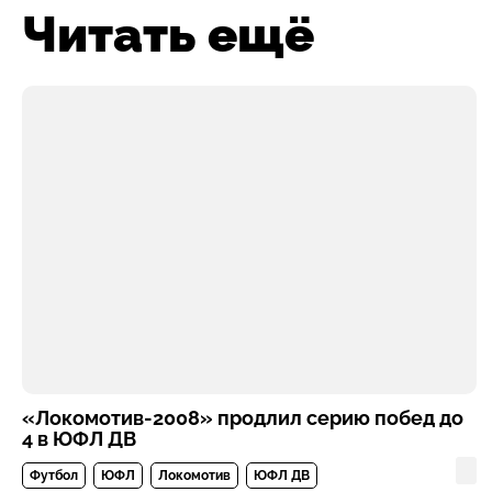
Читать ещё
«Локомотив-2008» продлил серию побед до
4 в ЮФЛ ДВ
Футбол
ЮФЛ
Локомотив
ЮФЛ ДВ