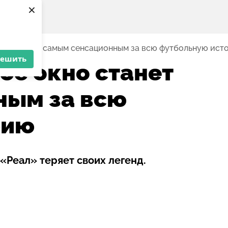
×
кно станет самым сенсационным за всю футбольную ист
решить
ое окно станет
ным за всю
рию
«Реал» теряет своих легенд.