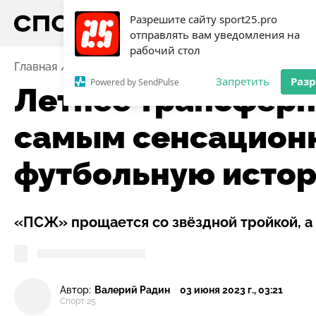
Разрешите сайту sport25.pro
отправлять вам уведомления на
рабочий стол
Главная
Новости
Футбол
Летнее трансферное о
Запретить
Раз
Powered by SendPulse
Летнее трансферн
самым сенсацион
футбольную исто
«ПСЖ» прощается со звёздной тройкой, а 
Автор:
Валерий Радин
03 июня 2023 г., 03:21
Спорт 25