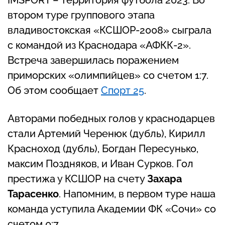
IMSPORT – территория футбола 2023. Во
втором туре группового этапа
владивостокская «КСШОР-2008» сыграла
с командой из Краснодара «АФКК-2».
Встреча завершилась поражением
приморских «олимпийцев» со счетом 1:7.
Об этом сообщает
Спорт 25
.
Авторами победных голов у краснодарцев
стали Артемий Черенюк (дубль), Кирилл
Красноход (дубль), Богдан Пересунько,
максим Поздняков, и Иван Сурков. Гол
престижа у КСШОР на счету
Захара
Тарасенко
. Напомним, в первом туре наша
команда уступила Академии ФК «Сочи» со
счетом 0:7.