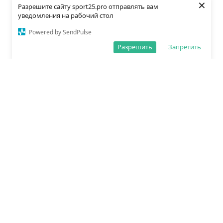
×
Разрешите сайту sport25.pro отправлять вам
уведомления на рабочий стол
Powered by SendPulse
Разрешить
Запретить
О редакции
Политика обработки данных
Правила сайта