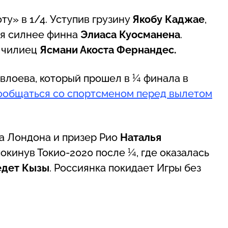
оту» в 1/4. Уступив грузину
Якобу Каджае
,
ся силнее финна
Элиаса Куосманена
.
– чилиец
Ясмани Акоста Фернандес.
Евлоева, который прошел в ¼ финала в
ообщаться со спортсменом перед вылетом
ка Лондона и призер Рио
Наталья
окинув Токио-2020 после ¼, где оказалась
едет Кызы
. Россиянка покидает Игры без