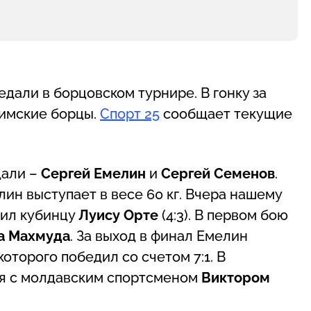
дали в борцовском турнире. В гонку за
римские борцы.
Спорт 25
сообщает текущие
дали –
Сергей Емелин
и
Сергей Семенов
.
лин выступает в весе 60 кг. Вчера нашему
упил кубинцу
Луису Орте
(4:3). В первом бою
а Махмуда
. За выход в финал Емелин
которого победил со счетом 7:1. В
я с молдавским спортсменом
Виктором