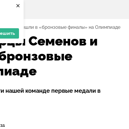
×
 Емелин вышли в «бронзовые финалы» на Олимпиаде
решить
рцы Семенов и
«бронзовые
пиаде
и нашей команде первые медали в
:11