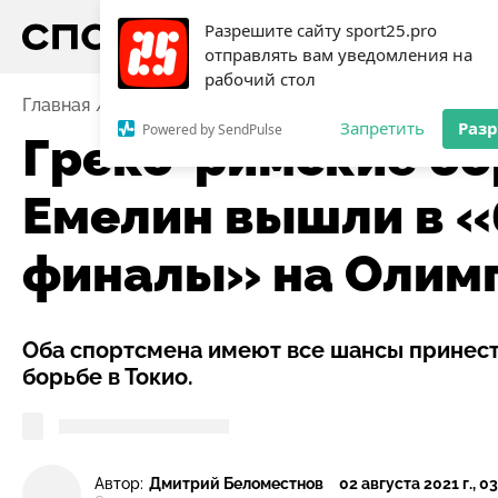
Разрешите сайту sport25.pro
отправлять вам уведомления на
рабочий стол
Главная
Новости
Греко-римские борцы Семенов и
Запретить
Раз
Powered by SendPulse
Греко-римские бо
Емелин вышли в 
финалы» на Олим
Оба спортсмена имеют все шансы принест
борьбе в Токио.
Автор:
Дмитрий Беломестнов
02 августа 2021 г., 03