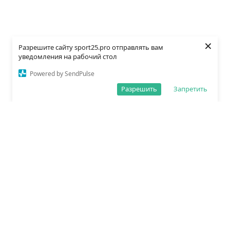
×
Разрешите сайту sport25.pro отправлять вам
уведомления на рабочий стол
Powered by SendPulse
Разрешить
Запретить
О редакции
Политика обработки данных