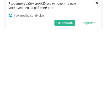
×
Разрешите сайту sport25.pro отправлять вам
уведомления на рабочий стол
Powered by SendPulse
Разрешить
Запретить
О редакции
Политика обработки данных
Правила сайта