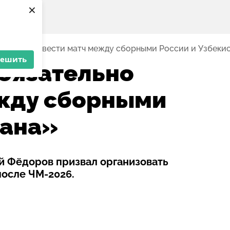
×
тельно провести матч между сборными России и Узбеки
решить
бязательно
ежду сборными
тана»
й Фёдоров призвал организовать
после ЧМ-2026.