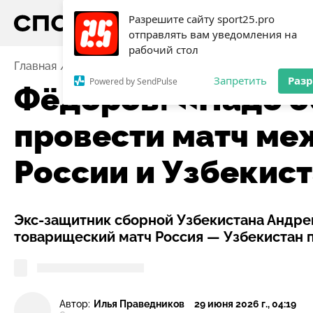
Разрешите сайту sport25.pro
отправлять вам уведомления на
рабочий стол
Главная
Новости
Футбол
Фёдоров: «Надо обяза
Запретить
Раз
Powered by SendPulse
Фёдоров: «Надо о
провести матч м
России и Узбекис
Экс-защитник сборной Узбекистана Андре
товарищеский матч Россия — Узбекистан 
Автор:
Илья Праведников
29 июня 2026 г., 04:19