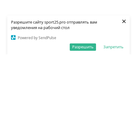
×
Разрешите сайту sport25.pro отправлять вам
уведомления на рабочий стол
Powered by SendPulse
Разрешить
Запретить
О редакции
Политика обработки данных
Правила сайта