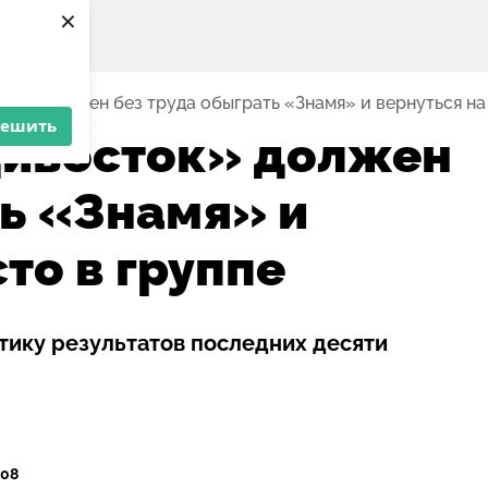
×
к» должен без труда обыграть «Знамя» и вернуться на 
решить
ивосток» должен
ть «Знамя» и
сто в группе
тику результатов последних десяти
:08