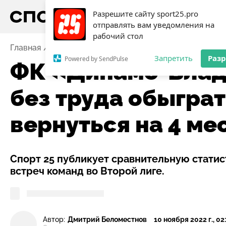
Разрешите сайту sport25.pro
отправлять вам уведомления на
рабочий стол
Главная
Новости
Футбол
ФК «Динамо-Владивосто
Запретить
Раз
Powered by SendPulse
ФК «Динамо-Влад
без труда обыгра
вернуться на 4 ме
Спорт 25 публикует сравнительную статис
встреч команд во Второй лиге.
Автор:
Дмитрий Беломестнов
10 ноября 2022 г., 02