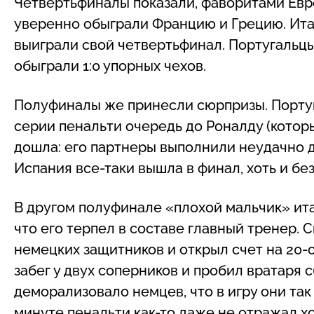
Четвертьфиналы показали, фаворитами Евр
уверенно обыграли Францию и Грецию. Ита
выиграли свой четвертьфинал. Португальцы,
обыграли 1:0 упорных чехов.
Полуфиналы же принесли сюрпризы. Португ
серии пенальти очередь до Роналду (котор
дошла: его партнеры выполнили неудачно 
Испания все-таки вышла в финал, хоть и бе
В другом полуфинале «плохой мальчик» ита
что его терпел в составе главный тренер. 
немецких защитников и открыл счет на 20-о
забег у двух соперников и пробил вратаря
деморализовало немцев, что в игру они так
минуте пенальти как-то даже не отражал хо