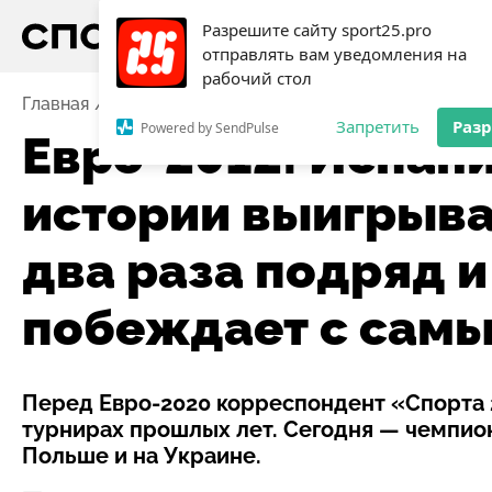
Разрешите сайту sport25.pro
отправлять вам уведомления на
рабочий стол
Главная
Новости
Футбол
Евро-2012: Испания вп
Запретить
Раз
Powered by SendPulse
Евро-2012: Испан
истории выигрыва
два раза подряд и
побеждает с сам
Перед Евро-2020 корреспондент «Спорта 
турнирах прошлых лет. Сегодня — чемпион
Польше и на Украине.