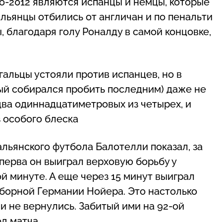
о-2012 являются испанцы и немцы, которые
льянцы отбились от англичан и по пенальти
 благодаря голу Роналду в самой концовке,
альцы устояли против испанцев, но в
ый собирался пробить последним) даже не
два одиннадцатиметровых из четырех, и
з особого блеска
льянского футбола Балотелли показал, за
Сперва он выиграл верховую борьбу у
й минуте. А еще через 15 минут выиграл
 сборной Германии Нойера. Это настолько
 и не вернулись. Забитый ими на 92-ой
д матча.