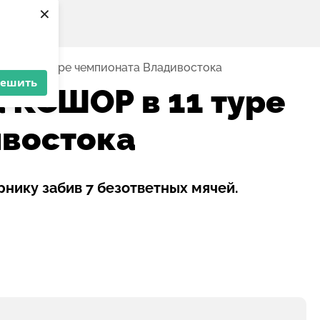
×
ОР в 11 туре чемпионата Владивостока
решить
 КСШОР в 11 туре
ивостока
нику забив 7 безответных мячей.