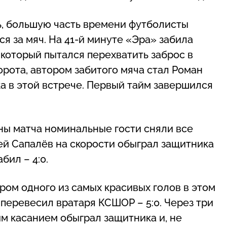
ь, большую часть времени футболисты
ся за мяч. На 41-й минуте «Эра» забила
 который пытался перехватить заброс в
орота, автором забитого мяча стал Роман
ка в этой встрече. Первый тайм завершился
ны матча номинальные гости сняли все
ей Сапалёв на скорости обыграл защитника
бил – 4:0.
ром одного из самых красивых голов в этом
 перевесил вратаря КСШОР – 5:0. Через три
м касанием обыграл защитника и, не