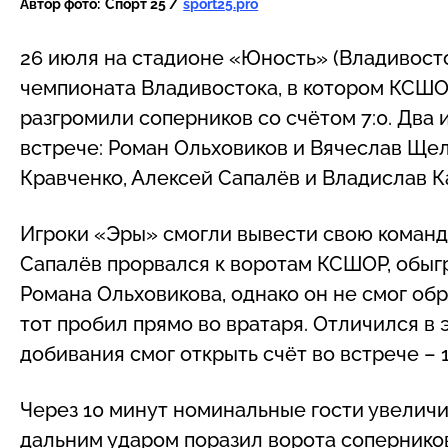
Автор фото:
Спорт 25 /
sport25.pro
26 июля на стадионе «Юность» (Владивосто
чемпионата Владивостока, в котором КСШО
разгромили соперников со счётом 7:0. Два
встрече: Роман Ольховиков и Вячеслав Щел
Кравченко, Алексей Сапалёв и Владислав 
Игроки «Эры» смогли вывести свою команду
Сапалёв прорвался к воротам КСШОР, обыг
Романа Ольховикова, однако он не смог обр
тот пробил прямо во вратаря. Отличился в 
добивания смог открыть счёт во встрече – 1
Через 10 минут номинальные гости увелич
дальним ударом поразил ворота соперников 