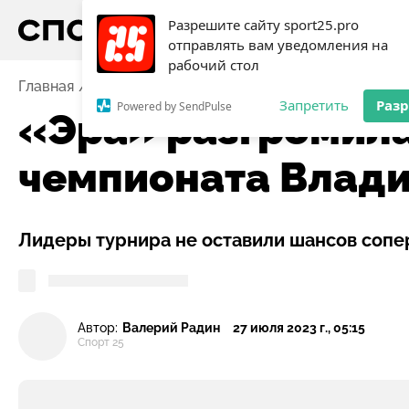
Разрешите сайту sport25.pro
отправлять вам уведомления на
рабочий стол
Главная
Новости
Футбол
«Эра» разгромила КСШ
Запретить
Раз
Powered by SendPulse
«Эра» разгромила
чемпионата Влад
Лидеры турнира не оставили шансов сопер
Автор:
Валерий Радин
27 июля 2023 г., 05:15
Спорт 25