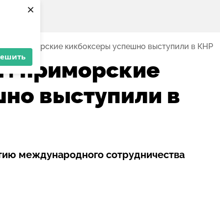
×
инг: приморские кикбоксеры успешно выступили в КНР
решить
г: приморские
но выступили в
витию международного сотрудничества