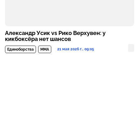
Александр Усик vs Рико Верхувен: у
кикбоксёра нет шансов
21 мая 2026 г., 09:05
Единоборства
MMA