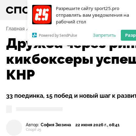
Разрешите сайту sport25.pro
отправлять вам уведомления на
рабочий стол
Главная
Новости
Единоборства
Дружба через р
Запретить
Раз
Powered by SendPulse
Дружба через рин
кикбоксеры успеш
КНР
33 поединка, 15 побед и новый шаг к раз
Автор:
София Зюзина
22 июня 2026 г., 08:41
Спорт 25