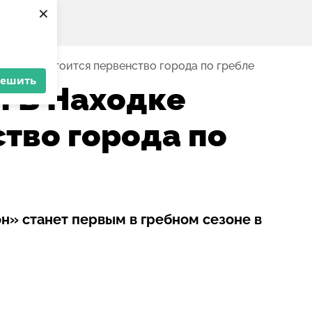
×
аходке состоится первенство города по гребле
решить
! В Находке
тво города по
он» станет первым в гребном сезоне в