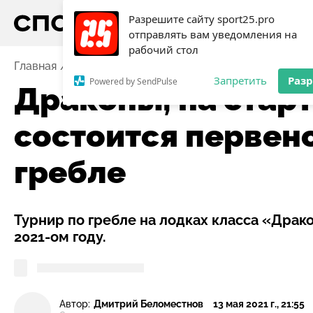
Разрешите сайту sport25.pro
отправлять вам уведомления на
рабочий стол
Главная
Новости
Гребля
Драконы, на старт! В Н
Запретить
Раз
Powered by SendPulse
Драконы, на старт
состоится первенс
гребле
Турнир по гребле на лодках класса «Драк
2021-ом году.
Автор:
Дмитрий Беломестнов
13 мая 2021 г., 21:55