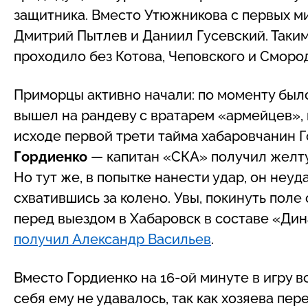
защитника. Вместо Утюжникова с первых ми
Дмитрий Пытлев и Даниил Гусевский. Таки
проходило без Котова, Чеповского и Смород
Приморцы активно начали: по моменту было
вышел на рандеву с вратарем «армейцев», и
исходе первой трети тайма хабаровчанин 
Гордиенко
— капитан «СКА» получил желту
Но тут же, в попытке нанести удар, он неуд
схватившись за колено. Увы, покинуть поле 
перед выездом в Хабаровск в составе «Ди
получил Александр Васильев
.
Вместо Гордиенко на 16-ой минуте в игру 
себя ему не удавалось, так как хозяева пе