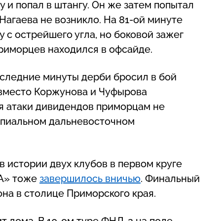
у и попал в штангу. Он же затем попытал
Нагаева не возникло. На 81-ой минуте
 с острейшего угла, но боковой зажег
риморцев находился в офсайде.
следние минуты дерби бросил в бой
 вместо Коржунова и Чуфырова
я атаки дивидендов приморцам не
ипиальном дальневосточном
 истории двух клубов в первом круге
«А» тоже
завершилось вничью
. Финальный
она в столице Приморского края.
 дома. В 10-ом туре ФНЛ-2 на поле