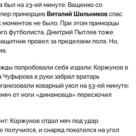
 был на 23-ей минуте: Ващенко со
кипер приморцев
Виталий Шильников
спас
гих моментов не было. При этом приморцы
го футболиста. Дмитрий Пытлев тоже
 защитник провел за пределами поля. Но,
ма.
жды попробовали себя издали: Коржунов в
ра Чуфырова в руки забрал вратарь
анизовали коварный укол на 53-ей минуте:
 мяч от ноги «динамовца» перескочил
нт: Коржунов отдал мяч под удар
е получился, и снаряд покатился на угол