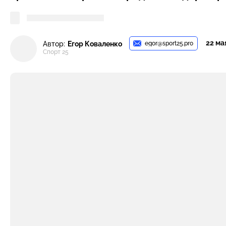
22 мая
egor@sport25.pro
Автор:
Егор Коваленко
Спорт 25