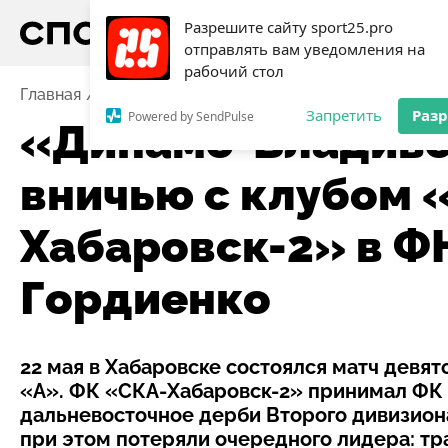
Разрешите сайту sport25.pro
отправлять вам уведомления на
рабочий стол
Главная
Новости
Футбол
«Динамо-Владивосток»
Запретить
Раз
Powered by SendPulse
«Динамо-Владиво
вничью с клубом 
Хабаровск-2» в Ф
Гордиенко
22 мая в Хабаровске состоялся матч девя
«А». ФК «СКА-Хабаровск-2» принимал ФК
дальневосточное дерби Второго дивизион
при этом потеряли очередного лидера: тр