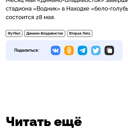
стадиона «Водник» в Находке «бело-голуб
состоится 28 мая.
Футбол
Динамо-Владивосток
Вторая Лига
Поделиться:
Читать ещё