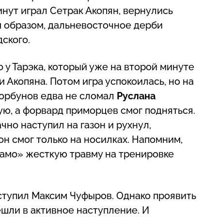
нут играл Сетрак Акопян, вернулись
м образом, дальневосточное дерби
ского.
 у Тарэка, который уже на второй минуте
 Акопяна. Потом игра успокоилась, но на
Горбунов едва не сломал
Руслана
ю, а форвард приморцев смог подняться.
ачно наступил на газон и рухнул,
он смог только на носилках. Напомним,
намо» жесткую травму на тренировке
вступил Максим Чуфыров. Однако проявить
решли в активное наступление. И