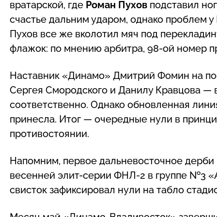
вратарской, где
Роман Пухов
подставил ног
счастье дальним ударом, однако проблем у 
Пухов все же вколотил мяч под перекладину
флажок: по мнению арбитра, 98-ой номер п
Наставник «Динамо» Дмитрий Фомин на по
Сергея Смородского и Данилу Кравцова —
соответственно. Однако обновленная лини
принесла. Итог — очередные нули в принц
противостоянии.
Напомним, первое дальневосточное дерби в
весенней элит-серии ФНЛ-2 в группе №3 
свисток зафиксировал нули на табло стади
Месяц май «Динамо-Владивосток» завершит