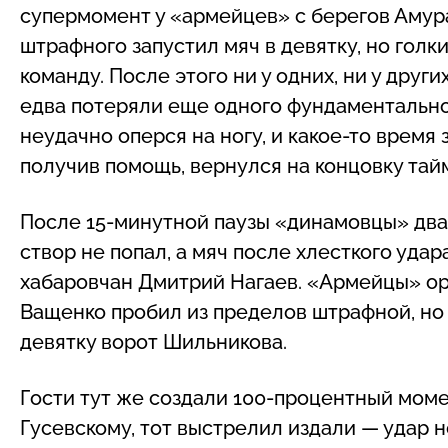
супермомент у «армейцев» с берегов Амура
штрафного запустил мяч в девятку, но гол
команду. После этого ни у одних, ни у дру
едва потеряли еще одного фундаментально
неудачно оперся на ногу, и какое-то время
получив помощь, вернулся на концовку тай
После 15-минутной паузы «динамовцы» два
створ не попал, а мяч после хлесткого уда
хабаровчан Дмитрий Нагаев. «Армейцы» орг
Ващенко пробил из пределов штрафной, но
девятку ворот Шильникова.
Гости тут же создали 100-процентный моме
Гусевскому, тот выстрелил издали — удар н