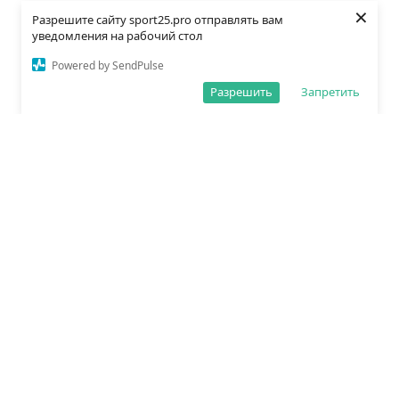
×
Разрешите сайту sport25.pro отправлять вам
уведомления на рабочий стол
Powered by SendPulse
Разрешить
Запретить
О редакции
Политика обработки данных
Правила сайта