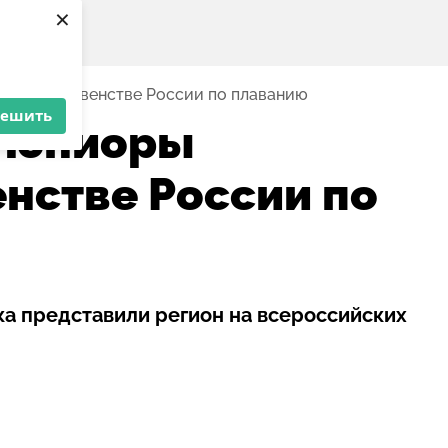
×
или в первенстве России по плаванию
решить
 юниоры
енстве России по
ка представили регион на всероссийских