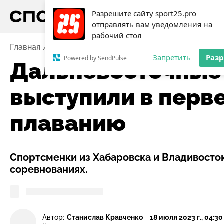
Разрешите сайту sport25.pro
отправлять вам уведомления на
рабочий стол
Главная
Новости
Дальневосточные юниоры выступ
Запретить
Раз
Powered by SendPulse
Дальневосточные
выступили в перв
плаванию
Спортсменки из Хабаровска и Владивосто
соревнованиях.
Автор:
Станислав Кравченко
18 июля 2023 г., 04:30