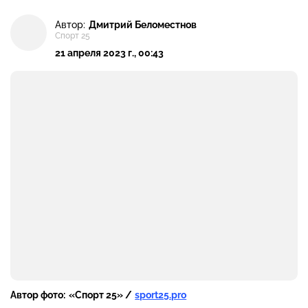
Автор:
Дмитрий Беломестнов
Спорт 25
21 апреля 2023 г., 00:43
Автор фото:
«Спорт 25» /
sport25.pro