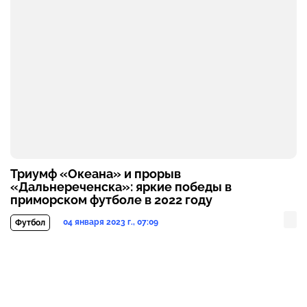
Триумф «Океана» и прорыв
«Дальнереченска»: яркие победы в
приморском футболе в 2022 году
04 января 2023 г., 07:09
Футбол