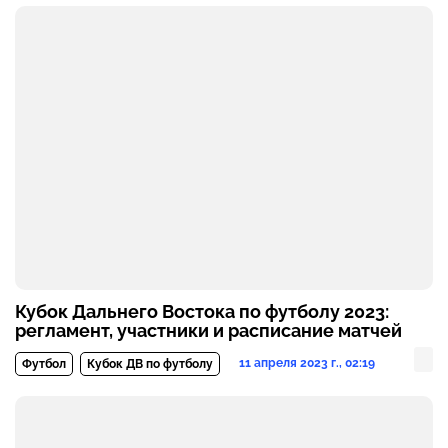
Кубок Дальнего Востока по футболу 2023:
регламент, участники и расписание матчей
11 апреля 2023 г., 02:19
Футбол
Кубок ДВ по футболу