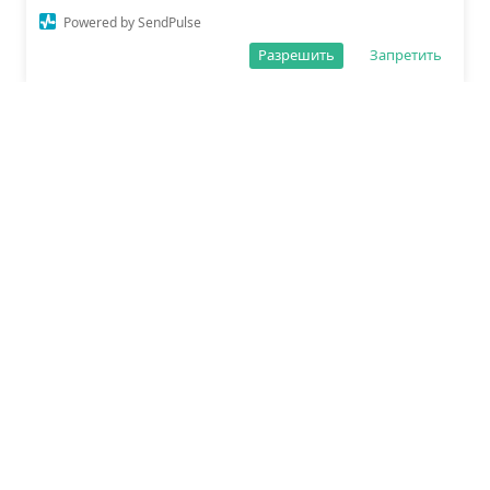
Powered by SendPulse
Разрешить
Запретить
О редакции
Политика обработки данных
Правила сайта
Сетевое издание «Спорт25»