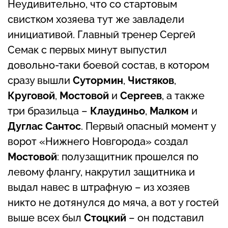
Неудивительно, что со стартовым
свистком хозяева тут же завладели
инициативой. Главный тренер Сергей
Семак с первых минут выпустил
довольно-таки боевой состав, в котором
сразу вышли
Сутормин
,
Чистяков
,
Круговой
,
Мостовой
и
Сергеев
, а также
три бразильца –
Клаудиньо
,
Малком
и
Дуглас Сантос
. Первый опасный момент у
ворот «Нижнего Новгорода» создал
Мостовой
: полузащитник прошелся по
левому флангу, накрутил защитника и
выдал навес в штрафную – из хозяев
никто не дотянулся до мяча, а вот у гостей
выше всех был
Стоцкий
– он подставил