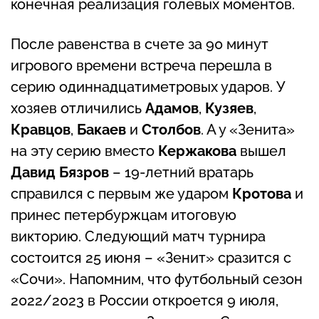
конечная реализация голевых моментов.
После равенства в счете за 90 минут
игрового времени встреча перешла в
серию одиннадцатиметровых ударов. У
хозяев отличились
Адамов
,
Кузяев
,
Кравцов
,
Бакаев
и
Столбов
. А у «Зенита»
на эту серию вместо
Кержакова
вышел
Давид Бязров
– 19-летний вратарь
справился с первым же ударом
Кротова
и
принес петербуржцам итоговую
викторию. Следующий матч турнира
состоится 25 июня – «Зенит» сразится с
«Сочи». Напомним, что футбольный сезон
2022/2023 в России откроется 9 июля,