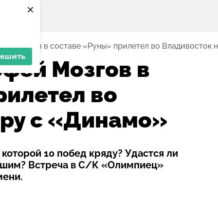
×
ей Мозгов в составе «Руны» прилетел во Владивосток н
решить
фей Мозгов в
рилетел во
гру с «Динамо»
которой 10 побед кряду? Удастся ли
учшим? Встреча в С/К «Олимпиец»
мени.