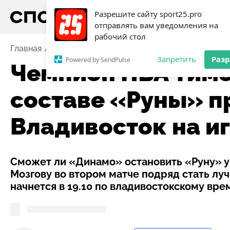
Разрешите сайту sport25.pro
отправлять вам уведомления на
рабочий стол
Главная
Новости
Баскетбол
Чемпион НБА Тимоф
Запретить
Раз
Powered by SendPulse
Чемпион НБА Тимо
составе «Руны» п
Владивосток на и
Сможет ли «Динамо» остановить «Руну» у 
Мозгову во втором матче подряд стать л
начнется в 19.10 по владивостокскому вре