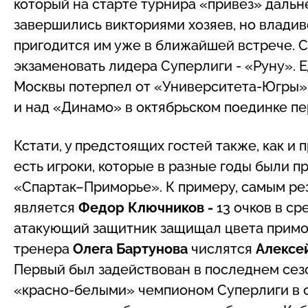
который на старте турнира «привез» дальн
завершились викториями хозяев, но влади
пригодится им уже в ближайшей встрече. 
экзаменовать лидера Суперлиги - «Руну». 
Москвы потерпел от «Университета-Югры». В
и над «Динамо» в октябрьском поединке пе
Кстати, у предстоящих гостей также, как и
есть игроки, которые в разные годы были п
«Спартак–Приморье». К примеру, самым ре
является
Федор Ключников -
13 очков в ср
атакующий защитник защищал цвета примор
тренера
Олега Бартунова
числятся
Алексе
Первый был задействован в последнем сез
«красно-белыми» чемпионом Суперлиги в с