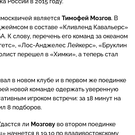
а России в 2015 году.
 москвичей является
Тимофей Мозгов
. В
 Джеймсом в составе «Кливленд Кавальерс»
 К слову, перечень его команд за океаном
ггетс», «Лос-Анджелес Лейкерс», «Бруклин
лист перешел в «Химки», а теперь стал
ал в новом клубе и в первом же поединке
оей новой команде одержать уверенную
тативным игроком встречи: за 18 минут на
ил 8 подборов.
Удастся ли
Мозгову
во втором поединке
» начнется в 19.10 по владивостокскому