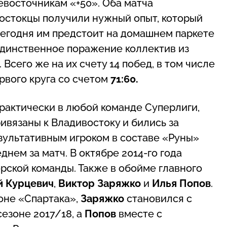
евосточникам «+50». Оба матча
востокцы получили нужный опыт, который
Сегодня им предстоит на домашнем паркете
Единственное поражение коллектив из
сего же на их счету 14 побед, в том числе
рвого круга со счетом
71:60.
 практически в любой команде Суперлиги,
ривязаны к Владивостоку и бились за
зультативным игроком в составе «Руны»
еднем за матч. В октябре 2014-го года
ской команды. Также в обойме главного
й Курцевич
,
Виктор Заряжко
и
Илья Попов
.
оне «Спартака»,
Заряжко
становился с
езоне 2017/18, а
Попов
вместе с