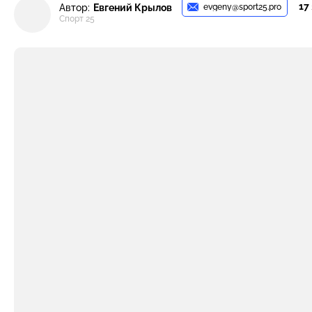
17
evgeny@sport25.pro
Автор:
Евгений Крылов
Спорт 25