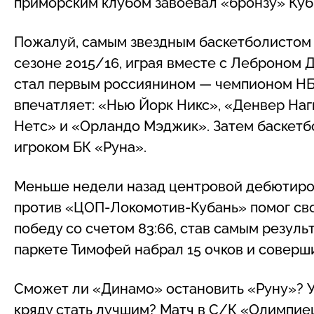
приморским клубом завоевал «бронзу» Кубк
Пожалуй, самым звездным баскетболистом
сезоне 2015/16, играя вместе с Леброном
стал первым россиянином — чемпионом НБА.
впечатляет: «Нью Йорк Никс», «Денвер На
Нетс» и «Орландо Мэджик». Затем баскетбо
игроком БК «Руна».
Меньше недели назад центровой дебютиров
против «ЦОП-Локомотив-Кубань» помог св
победу со счетом 83:66, став самым резуль
паркете Тимофей набрал 15 очков и соверш
Сможет ли «Динамо» остановить «Руну»? 
кряду стать лучшим? Матч в С/К «Олимпиец