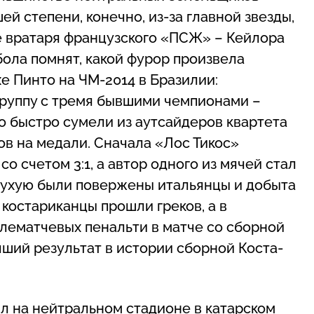
й степени, конечно, из-за главной звезды,
е вратаря французского «ПСЖ» – Кейлора
бола помнят, какой фурор произвела
е Пинто на ЧМ-2014 в Бразилии:
руппу с тремя бывшими чемпионами –
ко быстро сумели из аутсайдеров квартета
в на медали. Сначала «Лос Тикос»
 счетом 3:1, а автор одного из мячей стал
сухую были повержены итальянцы и добыта
 костариканцы прошли греков, а в
лематчевых пенальти в матче со сборной
ший результат в истории сборной Коста-
л на нейтральном стадионе в катарском