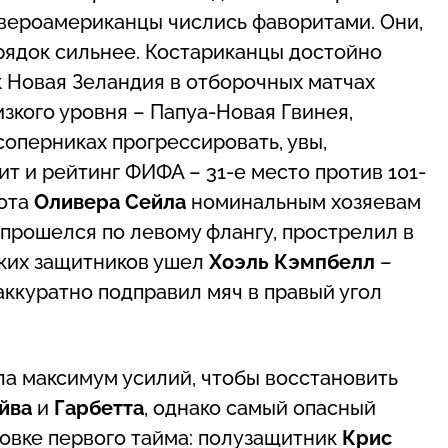
евероамериканцы числись фаворитами. Они,
рядок сильнее. Костариканцы достойно
к Новая Зеландия в отборочных матчах
зкого уровня – Папуа-Новая Гвинея,
оперниках прогрессировать, увы,
т и рейтинг ФИФА – 31-е место против 101-
рота
Оливера Сейла
номинальным хозяевам
прошелся по левому флангу, прострелил в
ских защитников ушел
Хоэль Кэмпбелл
–
ккуратно подправил мяч в правый угол
ла максимум усилий, чтобы восстановить
йва
и
Гарбетта
, однако самый опасный
цовке первого тайма: полузащитник
Крис