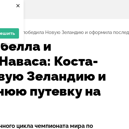
×
оста-Рика победила Новую Зеландию и оформила послед
решить
белла и
Наваса: Коста-
вую Зеландию и
нюю путевку на
чного цикла чемпионата мира по