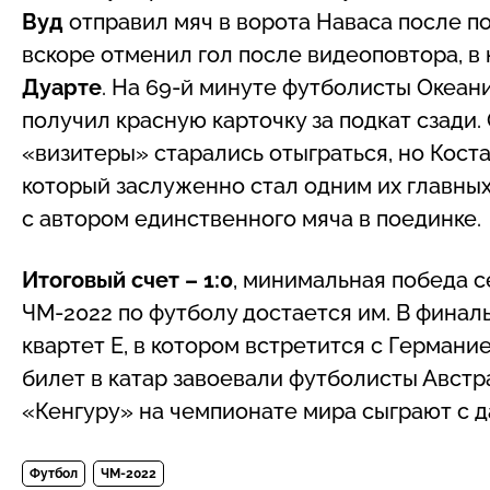
Вуд
отправил мяч в ворота Наваса после по
вскоре отменил гол после видеоповтора, в
Дуарте
. На 69-й минуте футболисты Океан
получил красную карточку за подкат сзади
«визитеры» старались отыграться, но Кост
который заслуженно стал одним их главны
с автором единственного мяча в поединке.
Итоговый счет – 1:0
, минимальная победа 
ЧМ-2022 по футболу достается им. В финал
квартет Е, в котором встретится с Германи
билет в катар завоевали футболисты Австра
«Кенгуру» на чемпионате мира сыграют с д
Футбол
ЧМ-2022