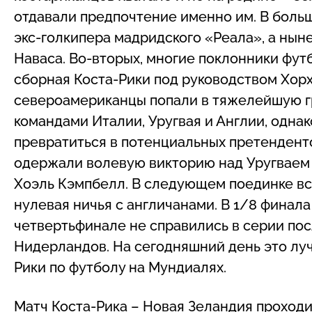
отдавали предпочтение именно им. В больше
экс-голкипера мадридского «Реала», а нын
Наваса. Во-вторых, многие поклонники фут
сборная Коста-Рики под руководством Хорх
североамериканцы попали в тяжелейшую г
командами Италии, Уругвая и Англии, одна
превратиться в потенциальных претенденто
одержали волевую викторию над Уругваем со
Хоэль Кэмпбелл. В следующем поединке в
нулевая ничья с англичанами. В 1/8 финала
четвертьфинале не справились в серии пос
Нидерландов. На сегодняшний день это луч
Рики по футболу на Мундиалях.
Матч Коста-Рика – Новая Зеландия проходи