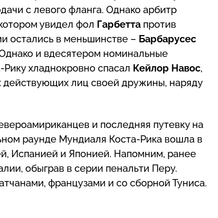
дачи с левого фланга. Однако арбитр
 котором увидел фол
Гарбетта
против
ии остались в меньшинстве –
Барбарусес
. Однако и вдесятером номинальные
а-Рику хладнокровно спасал
Кейлор Навос
,
х действующих лиц своей дружины, наряду
североамириканцев и последняя путевку на
ьном раунде Мундиаля Коста-Рика вошла в
ей, Испанией и Японией. Напомним, ранее
лии, обыграв в серии пенальти Перу.
атчанами, французами и со сборной Туниса.