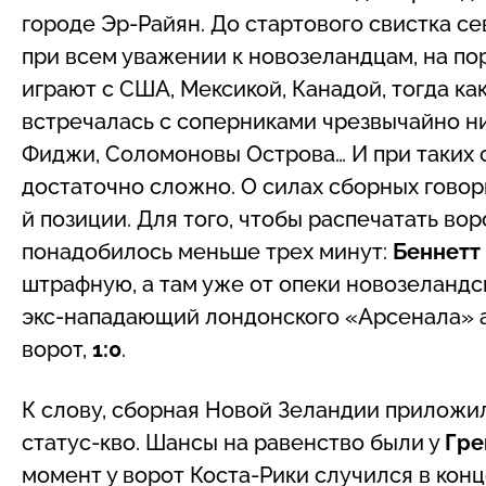
городе Эр-Райян. До стартового свистка с
при всем уважении к новозеландцам, на по
играют с США, Мексикой, Канадой, тогда ка
встречалась с соперниками чрезвычайно ни
Фиджи, Соломоновы Острова… И при таких с
достаточно сложно. О силах сборных говори
й позиции. Для того, чтобы распечатать во
понадобилось меньше трех минут:
Беннетт
штрафную, а там уже от опеки новозеланд
экс-нападающий лондонского «Арсенала» а
ворот,
1:0
.
К слову, сборная Новой Зеландии приложи
статус-кво. Шансы на равенство были у
Гре
момент у ворот Коста-Рики случился в кон