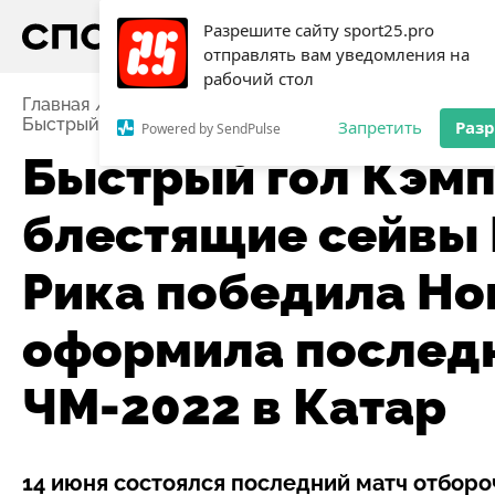
Разрешите сайту sport25.pro
отправлять вам уведомления на
рабочий стол
Главная
Новости
Футбол
Быстрый гол Кэмпбелла и блестящие сейвы Наваса: К
Запретить
Раз
Powered by SendPulse
Быстрый гол Кэмп
блестящие сейвы 
Рика победила Но
оформила послед
ЧМ-2022 в Катар
14 июня состоялся последний матч отборо