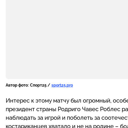
Автор фото:
Спорт25 /
sport25.pro
Интерес к этому матчу был огромный, особ
президент страны Родриго Чавес Роблес р
наблюдать за игрой и поболеть за соотече
костариканцев хватало и не на родине – 