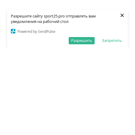
×
Разрешите сайту sport25.pro отправлять вам
уведомления на рабочий стол
Powered by SendPulse
Разрешить
Запретить
О редакции
Политика обработки данных
Правила сайта