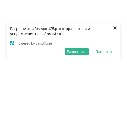
×
Разрешите сайту sport25.pro отправлять вам
уведомления на рабочий стол
Powered by SendPulse
Разрешить
Запретить
О редакции
Политика обработки данных