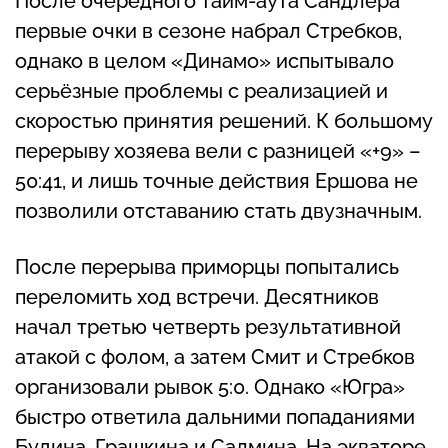
После очередного тайм-аута Сандлера
первые очки в сезоне набрал Стребков,
однако в целом «Динамо» испытывало
серьёзные проблемы с реализацией и
скоростью принятия решений. К большому
перерыву хозяева вели с разницей «+9» –
50:41, и лишь точные действия Ершова не
позволили отставанию стать двузначным.
После перерыва приморцы попытались
переломить ход встречи. Десятников
начал третью четверть результативной
атакой с фолом, а затем Смит и Стребков
организовали рывок 5:0. Однако «Югра»
быстро ответила дальними попаданиями
Будина, Грашкина и Салмина. На экваторе