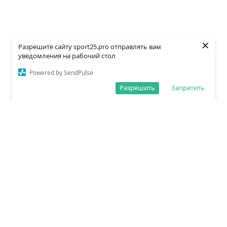
×
Разрешите сайту sport25.pro отправлять вам
уведомления на рабочий стол
Powered by SendPulse
Разрешить
Запретить
О редакции
Политика обработки данных
Правила сайта