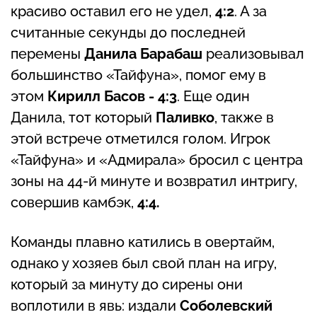
красиво оставил его не удел,
4:2
. А за
считанные секунды до последней
перемены
Данила Барабаш
реализовывал
большинство «Тайфуна», помог ему в
этом
Кирилл Басов - 4:3
. Еще один
Данила, тот который
Паливко
, также в
этой встрече отметился голом. Игрок
«Тайфуна» и «Адмирала» бросил с центра
зоны на 44-й минуте и возвратил интригу,
совершив камбэк,
4:4.
Команды плавно катились в овертайм,
однако у хозяев был свой план на игру,
который за минуту до сирены они
воплотили в явь: издали
Соболевский