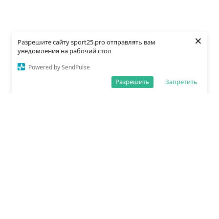
×
Разрешите сайту sport25.pro отправлять вам
уведомления на рабочий стол
Powered by SendPulse
Разрешить
Запретить
О редакции
Политика обработки данных
Правила сайта