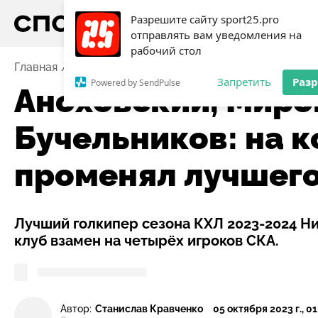
Разрешите сайту sport25.pro
отправлять вам уведомления на
рабочий стол
Главная
Новости
Хоккей
Аноховский, Мироманов
Запретить
Раз
Powered by SendPulse
Аноховский, Миро
Бучельников: на 
променял лучшего
Лучший голкипер сезона КХЛ 2023-2024 Н
клуб взамен на четырёх игроков СКА.
Автор:
Станислав Кравченко
05 октября 2023 г., 01