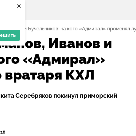
×
, Иванов и Бучельников: на кого «Адмирал» променял л
решить
манов, Иванов и
кого «Адмирал»
 вратаря КХЛ
икита Серебряков покинул приморский
:18