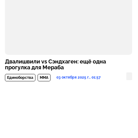
Двалишвили vs Сэндхаген: ещё одна
прогулка для Мераба
03 октября 2025 г., 01:57
Единоборства
MMA