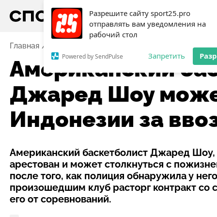
Разрешите сайту sport25.pro
отправлять вам уведомления на
рабочий стол
Главная
Новости
Баскетбол
Американский баск
Запретить
Раз
Powered by SendPulse
Американский ба
Джаред Шоу может
Индонезии за вво
Американский баскетболист Джаред Шоу, 
арестован и может столкнуться с пожизн
после того, как полиция обнаружила у него
произошедшим клуб расторг контракт со с
его от соревнований.