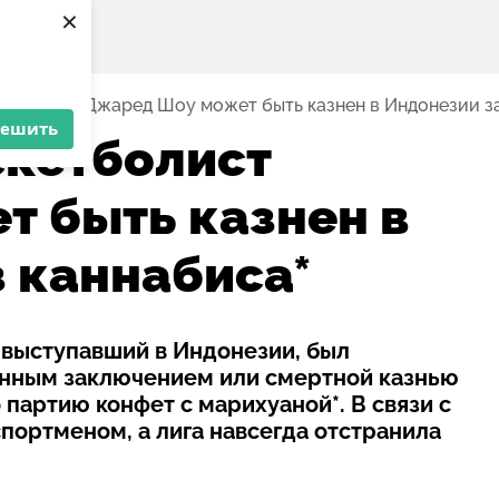
×
етболист Джаред Шоу может быть казнен в Индонезии за
решить
скетболист
 быть казнен в
з каннабиса*
выступавший в Индонезии, был
енным заключением или смертной казнью
 партию конфет с марихуаной*. В связи с
портменом, а лига навсегда отстранила