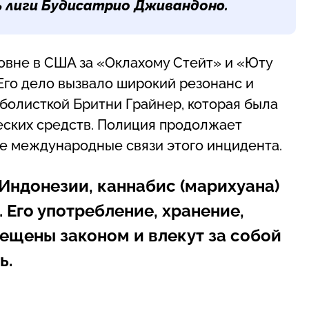
ь лиги Будисатрио Дживандонo.
овне в США за «Оклахому Стейт» и «Юту
 Его дело вызвало широкий резонанс и
болисткой Бритни Грайнер, которая была
еских средств. Полиция продолжает
е международные связи этого инцидента.
 Индонезии, каннабис (марихуана)
 Его употребление, хранение,
ещены законом и влекут за собой
ь.