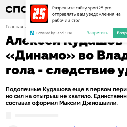
Разрешите сайту sport25.pro
отправлять вам уведомления на
рабочий стол
Главная
Новости
Хоккей
Алексей Кудашов – о п
Запретить
Раз
Powered by SendPulse
Алексей Кудашов 
«Динамо» во Влад
гола - следствие 
Подопечные Кудашова еще в первом пери
но сил на отыгрыш не хватило. Единстве
составах оформил Максим Джиошвили.