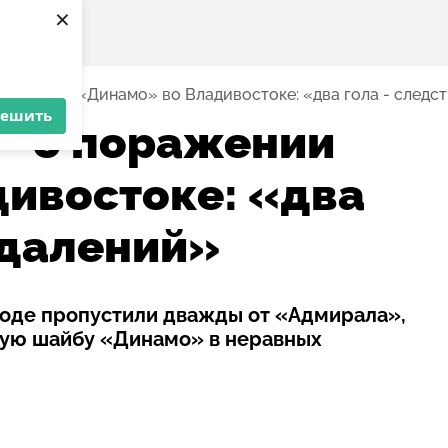
×
оражении «Динамо» во Владивостоке: «два гола - следс
решить
– о поражении
ивостоке: «два
удалений»
оде пропустили дважды от «Адмирала»,
нную шайбу «Динамо» в неравных