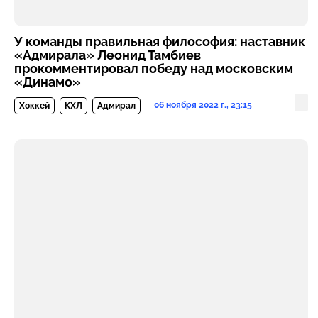
У команды правильная философия: наставник
«Адмирала» Леонид Тамбиев
прокомментировал победу над московским
«Динамо»
06 ноября 2022 г., 23:15
Хоккей
КХЛ
Адмирал