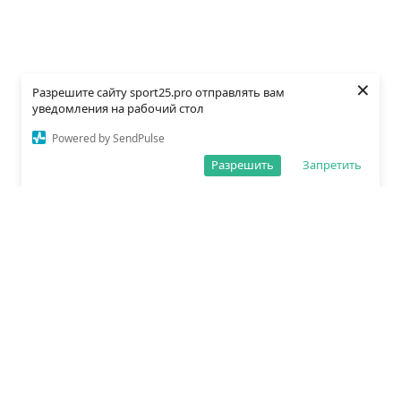
×
Разрешите сайту sport25.pro отправлять вам
уведомления на рабочий стол
Powered by SendPulse
Разрешить
Запретить
О редакции
Политика обработки данных