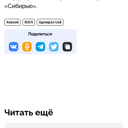
«Сибирью».
Хоккей
ЮХЛ
Адмирал U18
Поделиться:
Читать ещё