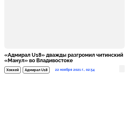
«Адмирал U18» дважды разгромил читинский
«Манул» во Владивостоке
22 ноября 2021 г., 02:54
Хоккей
Адмирал U18